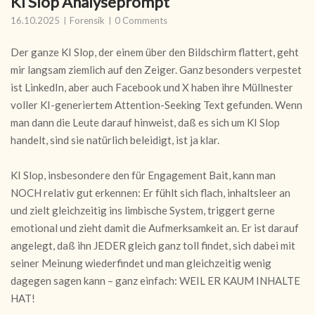
KI Slop Analyseprompt
16.10.2025
Forensik
0 Comments
Der ganze KI Slop, der einem über den Bildschirm flattert, geht
mir langsam ziemlich auf den Zeiger. Ganz besonders verpestet
ist LinkedIn, aber auch Facebook und X haben ihre Müllnester
voller KI-generiertem Attention-Seeking Text gefunden. Wenn
man dann die Leute darauf hinweist, daß es sich um KI Slop
handelt, sind sie natürlich beleidigt, ist ja klar.
KI Slop, insbesondere den für Engagement Bait, kann man
NOCH relativ gut erkennen: Er fühlt sich flach, inhaltsleer an
und zielt gleichzeitig ins limbische System, triggert gerne
emotional und zieht damit die Aufmerksamkeit an. Er ist darauf
angelegt, daß ihn JEDER gleich ganz toll findet, sich dabei mit
seiner Meinung wiederfindet und man gleichzeitig wenig
dagegen sagen kann – ganz einfach: WEIL ER KAUM INHALTE
HAT!