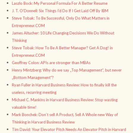
Laszlo Bock: My Personal Formula For A Better Resume
J. T. O’Donnell: Six Things I’d Do If I Get Laid Off By IBM
Steve Tobak: To Be Successful, Only Do What Matters in
Entrepreneur.COM
James Altucher: 10 Life Changing Decisions We Do Without
Thinking
Steve Tobak: How To Be A Better Manager? Get A Dog! in
Entrepreneur.COM
Geoffrey Colon: APIs are stronger than MBAs
Henry Mintzberg: Why do we say „Top Management“, but never
„Bottom Management“?
Ryan Fuller in Harvard Business Review: How to finally kill the
useless, recurring meeting
Michael C. Mankins in Harvard Business Review: Stop wasting
valuable time!
Mark Bonchek: Don’t sell A Product, Sell A Whole new Way of
Thinking in Harvard Business Review
Tim David: Your Elevator Pitch Needs An Elevator Pitch in Harvard