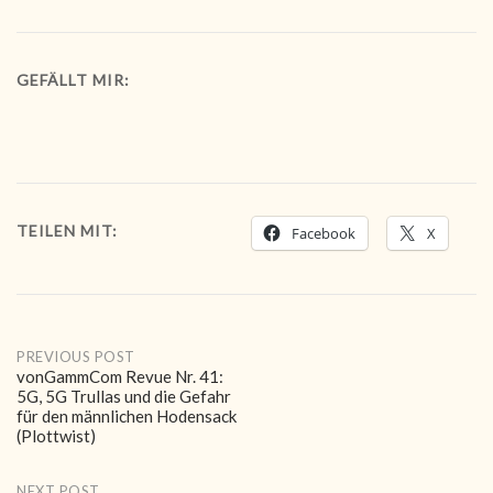
GEFÄLLT MIR:
TEILEN MIT:
Facebook
X
Post
PREVIOUS POST
vonGammCom Revue Nr. 41:
5G, 5G Trullas und die Gefahr
navigation
für den männlichen Hodensack
(Plottwist)
NEXT POST