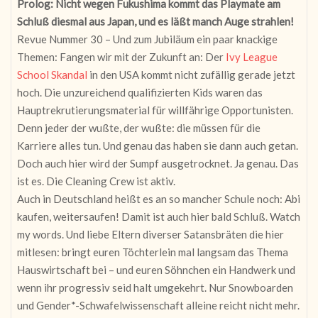
Prolog: Nicht wegen Fukushima kommt das Playmate am
Schluß diesmal aus Japan, und es läßt manch Auge strahlen!
Revue Nummer 30 – Und zum Jubiläum ein paar knackige
Themen: Fangen wir mit der Zukunft an: Der
Ivy League
School Skandal
in den USA kommt nicht zufällig gerade jetzt
hoch. Die unzureichend qualifizierten Kids waren das
Hauptrekrutierungsmaterial für willfährige Opportunisten.
Denn jeder der wußte, der wußte: die müssen für die
Karriere alles tun. Und genau das haben sie dann auch getan.
Doch auch hier wird der Sumpf ausgetrocknet. Ja genau. Das
ist es. Die Cleaning Crew ist aktiv.
Auch in Deutschland heißt es an so mancher Schule noch: Abi
kaufen, weitersaufen! Damit ist auch hier bald Schluß. Watch
my words. Und liebe Eltern diverser Satansbräten die hier
mitlesen: bringt euren Töchterlein mal langsam das Thema
Hauswirtschaft bei – und euren Söhnchen ein Handwerk und
wenn ihr progressiv seid halt umgekehrt. Nur Snowboarden
und Gender*-Schwafelwissenschaft alleine reicht nicht mehr.