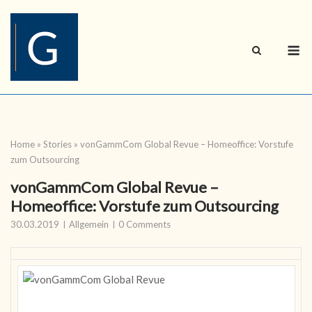
Skip
to
content
M
Home
»
Stories
»
vonGammCom Global Revue – Homeoffice: Vorstufe
zum Outsourcing
vonGammCom Global Revue –
Homeoffice: Vorstufe zum Outsourcing
30.03.2019
Allgemein
0 Comments