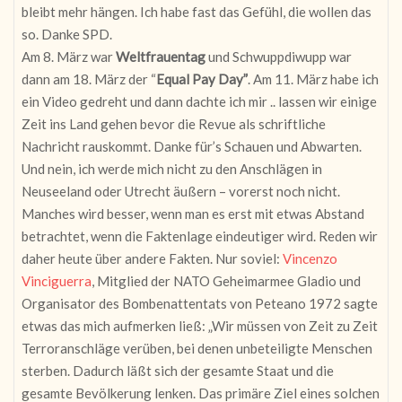
bleibt mehr hängen. Ich habe fast das Gefühl, die wollen das
so. Danke SPD.
Am 8. März war
Weltfrauentag
und Schwuppdiwupp war
dann am 18. März der “
Equal Pay Day”
. Am 11. März habe ich
ein Video gedreht und dann dachte ich mir .. lassen wir einige
Zeit ins Land gehen bevor die Revue als schriftliche
Nachricht rauskommt. Danke für’s Schauen und Abwarten.
Und nein, ich werde mich nicht zu den Anschlägen in
Neuseeland oder Utrecht äußern – vorerst noch nicht.
Manches wird besser, wenn man es erst mit etwas Abstand
betrachtet, wenn die Faktenlage eindeutiger wird. Reden wir
daher heute über andere Fakten. Nur soviel:
Vincenzo
Vinciguerra
, Mitglied der NATO Geheimarmee Gladio und
Organisator des Bombenattentats von Peteano 1972 sagte
etwas das mich aufmerken ließ: „Wir müssen von Zeit zu Zeit
Terroranschläge verüben, bei denen unbeteiligte Menschen
sterben. Dadurch läßt sich der gesamte Staat und die
gesamte Bevölkerung lenken. Das primäre Ziel eines solchen