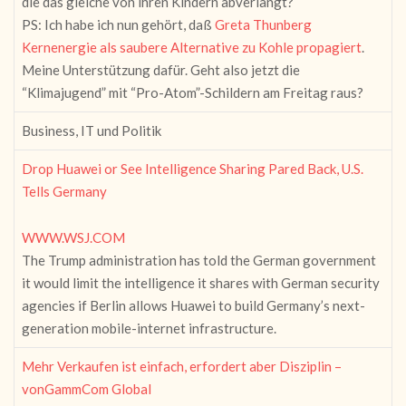
die das gleiche von ihren Kindern abverlangt?
PS: Ich habe ich nun gehört, daß
Greta Thunberg
Kernenergie als saubere Alternative zu Kohle propagiert
.
Meine Unterstützung dafür. Geht also jetzt die
“Klimajugend” mit “Pro-Atom”-Schildern am Freitag raus?
Business, IT und Politik
Drop Huawei or See Intelligence Sharing Pared Back, U.S.
Tells Germany
WWW.WSJ.COM
The Trump administration has told the German government
it would limit the intelligence it shares with German security
agencies if Berlin allows Huawei to build Germany’s next-
generation mobile-internet infrastructure.
Mehr Verkaufen ist einfach, erfordert aber Disziplin –
vonGammCom Global