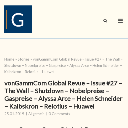
Skip
to
content
M
Home
»
Stories
»
vonGammCom Global Revue – Issue #27 – The Wall –
Shutdown – Nobelpreise – Gaspreise – Alyssa Arce – Helen Schneider –
Kalbskron – Relotius – Huawei
vonGammCom Global Revue – Issue #27 –
The Wall – Shutdown – Nobelpreise –
Gaspreise – Alyssa Arce – Helen Schneider
– Kalbskron – Relotius – Huawei
25.01.2019
Allgemein
0 Comments