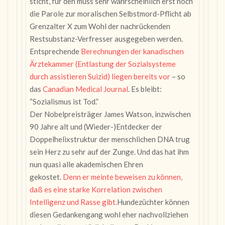
sticht, für den muss sehr wahrscheinlich erst noch
die Parole zur moralischen Selbstmord-Pflicht ab
Grenzalter X zum Wohl der nachrückenden
Restsubstanz-Verfresser ausgegeben werden.
Entsprechende
Berechnungen der kanadischen
Ärztekammer (Entlastung der Sozialsysteme
durch assistieren Suizid) liegen bereits vor
– so
das
Canadian Medical Journal
. Es bleibt:
“Sozialismus ist Tod.”
Der Nobelpreisträger James Watson, inzwischen
90 Jahre alt und (Wieder-)Entdecker der
Doppelhelixstruktur der menschlichen DNA trug
sein Herz zu sehr auf der Zunge. Und das hat ihm
nun quasi alle akademischen Ehren
gekostet.
Denn er meinte beweisen zu können,
daß es eine starke Korrelation zwischen
Intelligenz und Rasse gibt.
Hundezüchter können
diesen Gedankengang wohl eher nachvollziehen