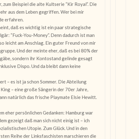
 zum Beispiel die alte Kultserie “Kir Royal”. Die
sehr aus dem Leben gegriffen. Wer bei mir
de erfahren.
int, daß es wichtig ist ein paar strategische
ulgär: “Fuck-You-Money”. Denn dadurch ist man
so leicht am Anschlag. Ein guter Freund von mir
ngruppe. Und der meinte eher, daß es bei 80% der
gäbe, sondern ihr Kontostand gelinde gesagt
inklusive Dispo. Und da bleibt dann keine
rt – es ist ja schon Sommer. Die Abteilung
King – eine große Sängerin der 70er Jahre,
ann natürlich das frische Playmate Elsie Hewitt.
inem eher persönlichen Gedanken: Hamburg war
em gezeigt daß man sich nicht einig ist – ich
zialistischen Utopie. Zum Glück. Und in den
rsten Reihe der Linksfaschisten marschieren die