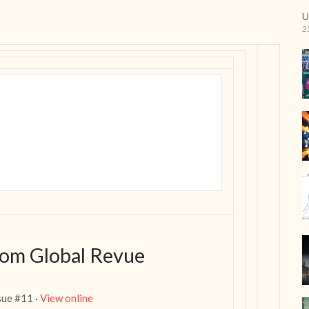
U
2
m Global Revue
ssue #11 ·
View online