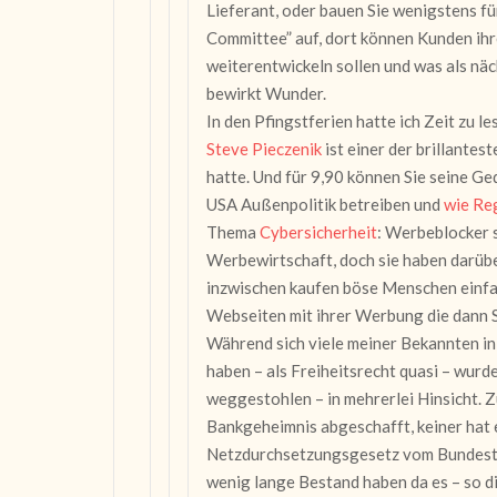
Lieferant, oder bauen Sie wenigstens f
Committee” auf, dort können Kunden ihr
weiterentwickeln sollen und was als nä
bewirkt Wunder.
In den Pfingstferien hatte ich Zeit zu le
Steve Pieczenik
ist einer der brillantes
hatte. Und für 9,90 können Sie seine Ged
USA Außenpolitik betreiben und
wie Reg
Thema
Cybersicherheit
: Werbeblocker 
Werbewirtschaft, doch sie haben darübe
inzwischen kaufen böse Menschen einfac
Webseiten mit ihrer Werbung die dann S
Während sich viele meiner Bekannten in 
haben – als Freiheitsrecht quasi – wurd
weggestohlen – in mehrerlei Hinsicht. Z
Bankgeheimnis abgeschafft, keiner hat
Netzdurchsetzungsgesetz vom Bundesta
wenig lange Bestand haben da es – so d