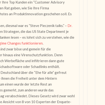
ür Ihre Top Kunden ein “Customer Advisory
en Rat geben, wie Sie Ihre Firma
chstes an Produktinnovation geschehen soll. Es
sen, diesmal war es “Steve Pieczenik talks.” –
Dr.
ten Strategen, die das US State Department je
anken lesen – es lohnt sich zu verstehen, wie die
ime Changes funktionieren
.
sind zwar böse und gemein für die
r hinaus eine Virenschutzfunktion. Denn
h Werbefläche und infiltrieren dann gute
chadsoftware oder Schadlinks enthält.
Deutschland über die “Ehe für alle” gefreut
e ihnen die Freiheit unter dem Hintern
um einen wurde der letzte Rest an
 es gemerkt, zum anderen wurde das
g verabschiedet. Dieses Gesetz wird zwar wohl
ie Ansicht von 8 von 10 Experten der Enquete-