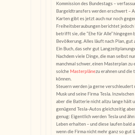
Kommission des Bundestags – verfassun
Bargeldtransfers werden erschwert – A
Karten gibt es jetzt auch nur noch gege
Freiheitsberaubungen berichtet jedoc
betrifft sie, die “Ehe für Alle” hingegen
Bevölkerung. Alles läuft nach Plan, gut
Ein Buch, das sehr gut Langzeitplanunge
Nachdem viele Dinge, die man selbst nur 
manchmal schwer, einen Masterplan zu e
solche
Masterpläne
zu erahnen und die 
können.
Steuern werden ja gerne verschleudert 
Musk und seine Firma Tesla. Inzwischen 
aber die Batterie nicht allzu lange häl
genügend Tesla-Autos gleichzeitig abe
genug: Eigentlich werden Tesla und ähn
Leben erhalten – und diese laufen bald a
wenn die Firma nicht mehr ganz so gut l