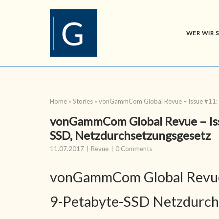
Skip
to
content
WER WIR 
Home
»
Stories
»
vonGammCom Global Revue – Issue #11: Z
vonGammCom Global Revue – Issu
SSD, Netzdurchsetzungsgesetz
11.07.2017
Revue
0 Comments
vonGammCom Global Revue –
9-Petabyte-SSD Netzdurch