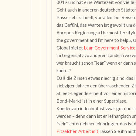
0019 und hat eine Wartezeit von viellei
Geht auch in anderen deutschen Städten
Pässe sehr schnell, vor allem bei Reisen
das Gefühl, das Warten ist gewollt um 
Apropos Regierung: «The most terrifyin
the government and I’m here to help.»
Global bietet
Lean Government Service
im Gegensatz zu anderen Ländern wo wi
wer braucht schon “lean” wenn er dann 
kann…?
Daß die Zinsen etwas niedrig sind, das 
siebziger Jahren den überraschenden Zi
Street-Legende erneut vor einer histo
Bond-Markt ist in einer Superblase.
Kundenzufriedenheit ist zwar gut und sc
werden – denn dann ist er lethargisch un
“sein” Unternehmen einbringen, das ist 
Fitzelchen Arbeit mit,
lassen Sie ihn mit