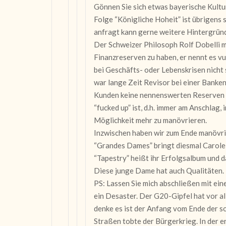
Gönnen Sie sich etwas bayerische Kultur,
Folge “Königliche Hoheit” ist übrigens 
anfragt kann gerne weitere Hintergrün
Der Schweizer Philosoph Rolf Dobelli me
Finanzreserven zu haben, er nennt es v
bei Geschäfts- oder Lebenskrisen nicht 
war lange Zeit Revisor bei einer Banke
Kunden keine nennenswerten Reserven 
“fucked up” ist, d.h. immer am Anschlag, 
Möglichkeit mehr zu manövrieren.
Inzwischen haben wir zum Ende manövrie
“Grandes Dames” bringt diesmal Carole 
“Tapestry” heißt ihr Erfolgsalbum und d
Diese junge Dame hat auch Qualitäten.
PS: Lassen Sie mich abschließen mit e
ein Desaster. Der G20-Gipfel hat vor all
denke es ist der Anfang vom Ende der so
Straßen tobte der Bürgerkrieg. In der e