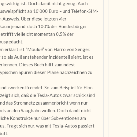
gswidrig ist. Doch damit nicht genug: Auch
usweispflicht ab 10’000 Euro – und Telefon-SIM-
n Ausweis. Über diese letzten vier
h kaum jemand, doch 100% der Bundesbürger
 betrifft vielleicht momentan 0,5% der
 ausgedacht.
n erklärt ist “Moulüe” von Harro von Senger.
so als Außenstehender inzidentell sieht, ist es
rkennen. Dieses Buch hilft zumindest
typischen Spuren dieser Pläne nachzeichnen zu
und zweckentfremdet. So zum Beispiel für Elon
zeigt sich, daß die Tesla-Autos zwar schick sind
t und das Stromnetz zusammenbricht wenn nur
nds an den Saughahn wollen. Doch damit nicht
liche Konstrukte nur über Subventionen am
us. Fragt sich nur, was mit Tesla-Autos passiert
äuft.