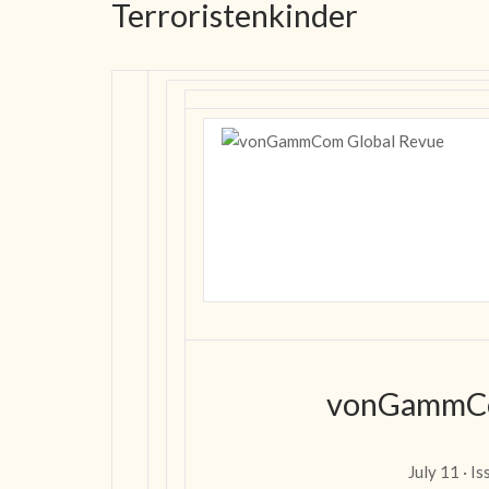
Terroristenkinder
vonGammCo
July 11 · I