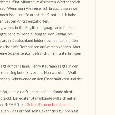
cht mal fünf Minuten im diskreten Wartebereich.
 so. Wenn man Vielreiser ist, braucht man zwei
 nach Israel und in arabische Staaten. Ich habe
den Leuten Angst einzuflößen.
g words in the English language are: I’m from
, sagte bereits Ronald Reagan. vonGammCom
s
an, in Deutschland leider noch ein Ladenhüter
r schon mit Referenzen aufwarten können. Aber
seine Sozilantenkumpels nicht mehr unterbringen
liegt auf der Hand. Henry Kaufman sagte in den
nsanstieg korrekt voraus. Nun warnt die Wall-
rischen Kehrtwende an den Finanzmärkten und der
hön, aber zu zufrieden darf ein Kunde nicht
d zickt. Ein echter Stammkunde will sich mit in
der IKEA Effekt.
Geben Sie dem Kunden ein
bauen – das erhöht sein Bekenntnis zu Ihnen als