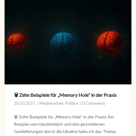
🗑️ Zehn Beispiele für „Memory Hole“ in der Praxis
20.10.2025
Medienarbeit
,
Politics
0 Comments
🗑️ Zehn Beispiele für „Memory Hole“ in der Praxis Am
Beispiel vom Handelsblatt und den gestohlenen
Gaslieferungen durch die Ukraine habe ich das Thema