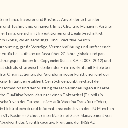
ternehmer, Investor und Business Angel, der sich an der
tur und Technologie engagiert. Er ist CEO und Managing Partner
er Firma, die sich mit Investitionen und Deals beschäftigt.
 Global, wo er Beratungs- und Executive-Search-
utsourcing, große Verträge, Vertriebsführung und umfassende
berufliche Laufbahn umfasst über 20 Jahre globale und pan-
Führungspositionen bei Capgemini Suisse S.A. (2008–2012) und
t sich als strategisch denkender Führungskraft mit Erfolg bei
ßer Organisationen, der Gründung neuer Funktionen und der
ing-Initiativen etabliert. Sein Schwerpunkt liegt auf der
ansformation und der Nutzung dieser Veränderungen für seine
 Qualifikationen, darunter einen Doktortitel (Dr. phil.) in
schaft von der Europa-Universität Viadrina Frankfurt (Oder),
.) in Elektrotechnik und Informationstechnik von der TU München
rsity Business School, einen Master of Sales Management von
 Absolvent des Client Executive Programs der INSEAD