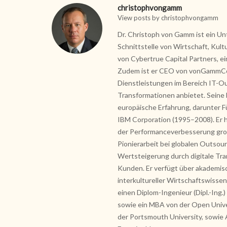
christophvongamm
View posts by christophvongamm
Dr. Christoph von Gamm ist ein Un
Schnittstelle von Wirtschaft, Kul
von Cybertrue Capital Partners, ein
Zudem ist er CEO von vonGammCom
Dienstleistungen im Bereich IT-O
Transformationen anbietet. Seine 
europäische Erfahrung, darunter 
IBM Corporation (1995–2008). Er ha
der Performanceverbesserung gro
Pionierarbeit bei globalen Outsourc
Wertsteigerung durch digitale Tr
Kunden. Er verfügt über akademische
interkultureller Wirtschaftswissen
einen Diplom-Ingenieur (Dipl.-Ing
sowie ein MBA von der Open Unive
der Portsmouth University, sowie