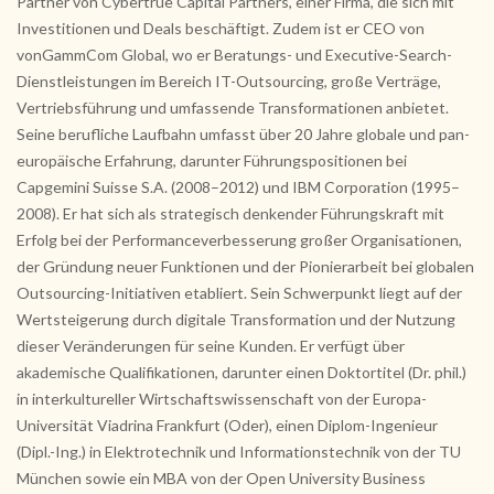
Partner von Cybertrue Capital Partners, einer Firma, die sich mit
Investitionen und Deals beschäftigt. Zudem ist er CEO von
vonGammCom Global, wo er Beratungs- und Executive-Search-
Dienstleistungen im Bereich IT-Outsourcing, große Verträge,
Vertriebsführung und umfassende Transformationen anbietet.
Seine berufliche Laufbahn umfasst über 20 Jahre globale und pan-
europäische Erfahrung, darunter Führungspositionen bei
Capgemini Suisse S.A. (2008–2012) und IBM Corporation (1995–
2008). Er hat sich als strategisch denkender Führungskraft mit
Erfolg bei der Performanceverbesserung großer Organisationen,
der Gründung neuer Funktionen und der Pionierarbeit bei globalen
Outsourcing-Initiativen etabliert. Sein Schwerpunkt liegt auf der
Wertsteigerung durch digitale Transformation und der Nutzung
dieser Veränderungen für seine Kunden. Er verfügt über
akademische Qualifikationen, darunter einen Doktortitel (Dr. phil.)
in interkultureller Wirtschaftswissenschaft von der Europa-
Universität Viadrina Frankfurt (Oder), einen Diplom-Ingenieur
(Dipl.-Ing.) in Elektrotechnik und Informationstechnik von der TU
München sowie ein MBA von der Open University Business