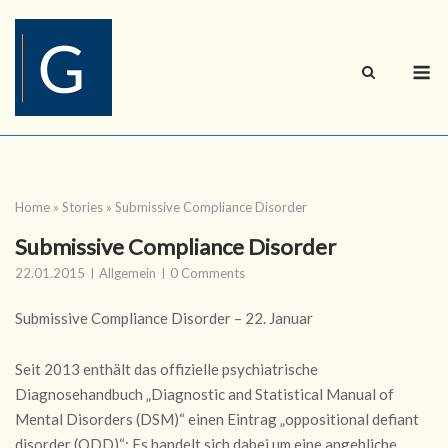
Skip
to
content
M
Home
»
Stories
»
Submissive Compliance Disorder
Submissive Compliance Disorder
22.01.2015
Allgemein
0 Comments
Submissive Compliance Disorder – 22. Januar
S
eit 2013 enthält das offizielle psychiatrische
Diagnosehandbuch „Diagnostic and Statistical Manual of
Mental Disorders (DSM)“ einen Eintrag „oppositional defiant
disorder (ODD)“: Es handelt sich
dabei um eine angebliche