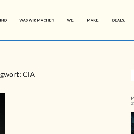
SIND
WAS WIR MACHEN
WE.
MAKE.
DEALS.
agwort:
CIA
M
2