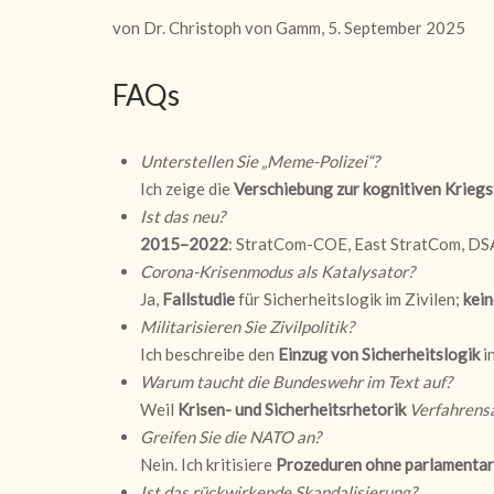
von Dr. Christoph von Gamm, 5. September 2025
FAQs
Unterstellen Sie „Meme-Polizei“?
Ich zeige die
Verschiebung zur kognitiven Kriegs
Ist das neu?
2015–2022
: StratCom-COE, East StratCom, DS
Corona-Krisenmodus als Katalysator?
Ja,
Fallstudie
für Sicherheitslogik im Zivilen;
kein
Militarisieren Sie Zivilpolitik?
Ich beschreibe den
Einzug von Sicherheitslogik
i
Warum taucht die Bundeswehr im Text auf?
Weil
Krisen- und Sicherheitsrhetorik
Verfahrens
Greifen Sie die NATO an?
Nein. Ich kritisiere
Prozeduren ohne parlamentar
Ist das rückwirkende Skandalisierung?