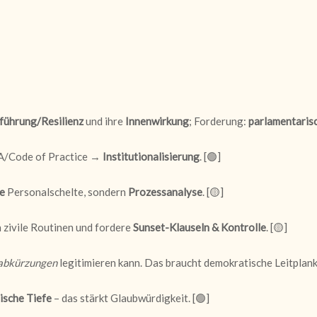
führung/Resilienz
und ihre
Innenwirkung
; Forderung:
parlamentaris
A/Code of Practice
→
Institutionalisierung
. [
🟢
]
e
Personalschelte, sondern
Prozessanalyse
. [
🟡
]
n zivile Routinen und fordere
Sunset-Klauseln & Kontrolle
. [
🟡
]
abkürzungen
legitimieren kann. Das braucht demokratische Leitplank
ische Tiefe
– das stärkt Glaubwürdigkeit. [
🟢
]