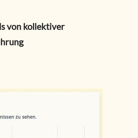
s von kollektiver
ührung