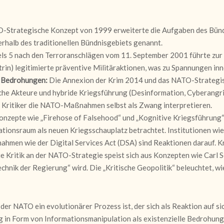
Strategische Konzept von 1999 erweiterte die Aufgaben des Bün
rhalb des traditionellen Bündnisgebiets genannt.
els 5 nach den Terroranschlägen vom 11. September 2001 führte zu
in) legitimierte präventive Militäraktionen, was zu Spannungen in
e Bedrohungen:
Die Annexion der Krim 2014 und das NATO-Strategis
che Akteure und hybride Kriegsführung (Desinformation, Cyberangrif
d Kritiker die NATO-Maßnahmen selbst als Zwang interpretieren.
nzepte wie „Firehose of Falsehood“ und „Kognitive Kriegsführung“ 
mationsraum als neuen Kriegsschauplatz betrachtet. Institutionen w
hmen wie der Digital Services Act (DSA) sind Reaktionen darauf. Kri
e Kritik an der NATO-Strategie speist sich aus Konzepten wie Car
chnik der Regierung“ wird. Die „Kritische Geopolitik“ beleuchtet, 
er NATO ein evolutionärer Prozess ist, der sich als Reaktion auf s
g in Form von Informationsmanipulation als existenzielle Bedrohu