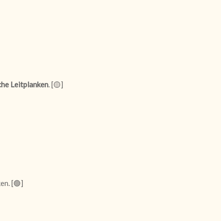
che Leitplanken
. [
🟡
]
en. [
🟢
]