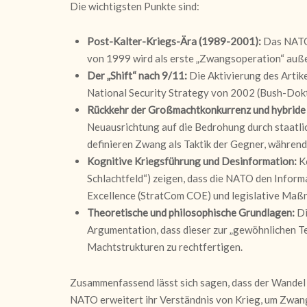
Die wichtigsten Punkte sind:
Post-Kalter-Kriegs-Ära (1989-2001):
Das NATO-
von 1999 wird als erste „Zwangsoperation“ auße
Der „Shift“ nach 9/11:
Die Aktivierung des Artik
National Security Strategy von 2002 (Bush-Doktr
Rückkehr der Großmachtkonkurrenz und hybrid
Neuausrichtung auf die Bedrohung durch staatli
definieren Zwang als Taktik der Gegner, währen
Kognitive Kriegsführung und Desinformation:
Ko
Schlachtfeld“) zeigen, dass die NATO den Infor
Excellence (StratCom COE) und legislative Maßna
Theoretische und philosophische Grundlagen:
Di
Argumentation, dass dieser zur „gewöhnlichen Te
Machtstrukturen zu rechtfertigen.
Zusammenfassend lässt sich sagen, dass der Wandel d
NATO erweitert ihr Verständnis von Krieg, um Zwan