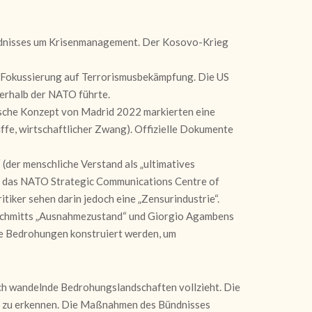
dnisses um Krisenmanagement. Der Kosovo-Krieg
r Fokussierung auf Terrorismusbekämpfung. Die US
nerhalb der NATO führte.
che Konzept von Madrid 2022 markierten eine
fe, wirtschaftlicher Zwang). Offizielle Dokumente
(der menschliche Verstand als „ultimatives
ie das NATO Strategic Communications Centre of
tiker sehen darin jedoch eine „Zensurindustrie“.
l Schmitts „Ausnahmezustand“ und Giorgio Agambens
wie Bedrohungen konstruiert werden, um
ich wandelnde Bedrohungslandschaften vollzieht. Die
ng zu erkennen. Die Maßnahmen des Bündnisses