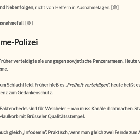
und Nebenfolgen
, nicht von Helfern in Ausnahmelagen. [
🟢
]
usnahmefall
. [
🟢
]
me-Polizei
Früher verteidigte sie uns gegen sowjetische Panzerarmeen. Heute v
eme.
 zum Schlachtfeld. Früher hieß es
„Freiheit verteidigen“
, heute heißt e
zenz zum Gedankenschutz.
Faktenchecks sind für Weicheier – man muss Kanäle dichtmachen. Sta
-Maulkorb mit Brüsseler Qualitätsstempel.
ch gleich „Infodemie“. Praktisch, wenn man gleich zwei Feinde zum A