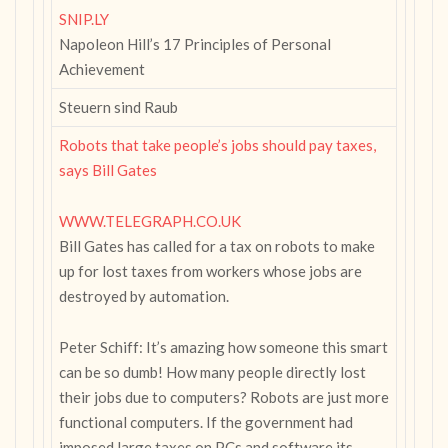
SNIP.LY
Napoleon Hill’s 17 Principles of Personal
Achievement
Steuern sind Raub
Robots that take people’s jobs should pay taxes,
says Bill Gates
WWW.TELEGRAPH.CO.UK
Bill Gates has called for a tax on robots to make
up for lost taxes from workers whose jobs are
destroyed by automation.
Peter Schiff: It’s amazing how someone this smart
can be so dumb! How many people directly lost
their jobs due to computers? Robots are just more
functional computers. If the government had
imposed large taxes on PCs and software its